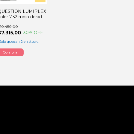
QUESTION LUMIPLEX
olor 7.32 rubio dorado
malva 60GRS
10.450,00
$7.315,00
30
% OFF
Solo quedan
2
en stock!