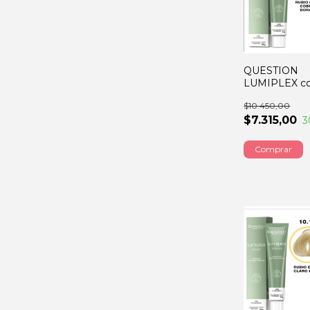
QUESTION
LUMIPLEX col
rubio claro co
$10.450,00
dorado 60GR
$7.315,00
3