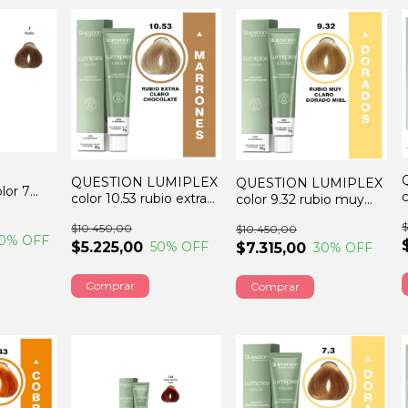
QUESTION LUMIPLEX
QUESTION LUMIPLEX
lor 7
color 10.53 rubio extra
color 9.32 rubio muy
claro chocolate 60GRS
claro dorado 60GRS
$
$10.450,00
$10.450,00
0
% OFF
$5.225,00
50
% OFF
$7.315,00
30
% OFF