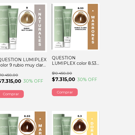
QUESTION
QUESTION LUMIPLEX
LUMIPLEX color 8.53
color 9 rubio muy claro
rubio claro chocolate
60GRS
$10.450,00
60GRS
10.450,00
$7.315,00
30
% OFF
$7.315,00
30
% OFF