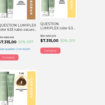
QUESTION
QUESTION LUMIPLEX
LUMIPLEX color 6.3
olor 6.53 rubio oscuro
rubio oscuro dorado
chocolate 60GRS
$10.450,00
60GRS
10.450,00
$7.315,00
30
% OFF
$7.315,00
30
% OFF
Solo quedan
2
en stock!