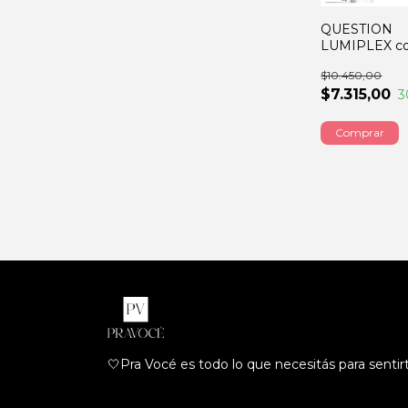
QUESTION
LUMIPLEX col
rubio extra cl
$10.450,00
chocolate 6
$7.315,00
3
🤍Pra Vocé es todo lo que necesitás para sentir