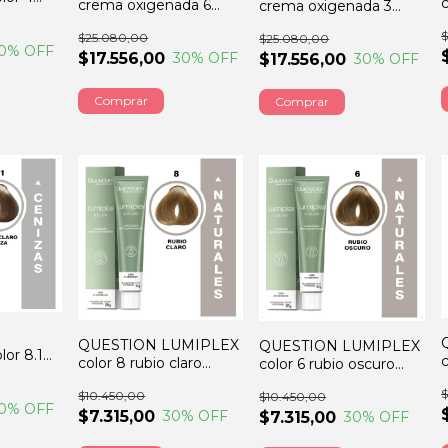
crema oxigenada 6
crema oxigenada 3
RS
VOLUMENES 900ml
VOLUMENES 900ml
$
$25.080,00
$25.080,00
0
% OFF
$17.556,00
30
% OFF
$17.556,00
30
% OFF
QUESTION LUMIPLEX
QUESTION LUMIPLEX
or 8.1
c
color 8 rubio claro
color 6 rubio oscuro
niza
60GRS
60GRS
$
$10.450,00
$10.450,00
0
% OFF
$7.315,00
30
% OFF
$7.315,00
30
% OFF