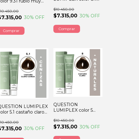
color 9.31 rubio muy
rubio perla irizado
claro dorado ceniza
$10.450,00
60GRS
10.450,00
60GRS
$7.315,00
30
% OFF
$7.315,00
30
% OFF
QUESTION
QUESTION LUMIPLEX
LUMIPLEX color 5
olor 5.1 castaño claro
castaño claro 60GRS
ceniza 60GRS
$10.450,00
10.450,00
$7.315,00
30
% OFF
$7.315,00
30
% OFF