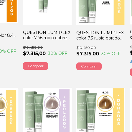
QUESTION LUMIPLEX
QUESTION LUMIPLEX
or 8.43
c
color 7.46 rubio cobrizo
color 7.3 rubio dorado
brizo
rojizo 60GRS
60GRS
S
$
$10.450,00
$10.450,00
0
% OFF
$7.315,00
30
% OFF
$7.315,00
30
% OFF
¡