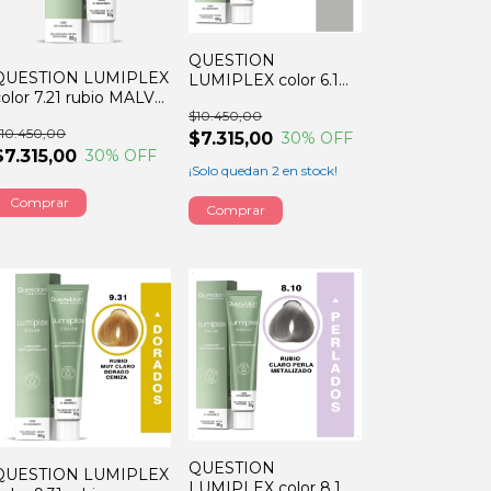
QUESTION
QUESTION LUMIPLEX
LUMIPLEX color 6.1
color 7.21 rubio MALVA
rubio oscuro CENIZA
$10.450,00
CENIZA 60GRS
60GRS
10.450,00
$7.315,00
30
% OFF
$7.315,00
30
% OFF
¡Solo quedan
2
en stock!
QUESTION
QUESTION LUMIPLEX
LUMIPLEX color 8.10