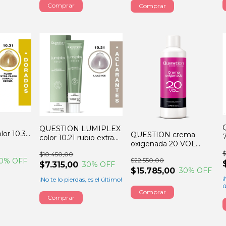
QUESTION LUMIPLEX
or 10.31
QUESTION crema
color 10.21 rubio extra
aro
oxigenada 20 VOL
claro irizado ceniza
e 60GRS
900ml
$10.450,00
60GRS
$22.550,00
0
% OFF
$7.315,00
30
% OFF
$15.785,00
30
% OFF
¡
¡No te lo pierdas, es el último!
ú