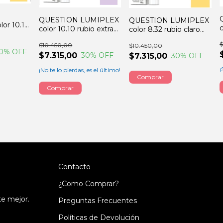
QUESTION LUMIPLEX
QUESTION LUMIPLEX
or 10.13
c
color 10.10 rubio extra
color 8.32 rubio claro
aro
claro perla 60GRS
dorado malva 60GRS
0GRS
$
$10.450,00
$10.450,00
0
% OFF
$7.315,00
30
% OFF
$7.315,00
30
% OFF
¡
¡No te lo pierdas, es el último!
Contacto
¿Como Comprar?
te mejor.
Preguntas Frecuentes
Políticas de Devolución