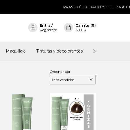
PRAVOCÉ, CUIDADO Y BELLEZA A TU ALCA
Entrá
/
Carrito
(
0
)
Registráte
$0,00
Maquillaje
Tinturas y decolorantes
Insumos para man
Ordenar por