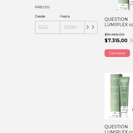
PRECIO
Desde
Hasta
QUESTION
LUMIPLEX col
rubio muy cla
$10.450,00
ceniza 60GR
$7.315,00
3
QUESTION
LUMIPLEX co