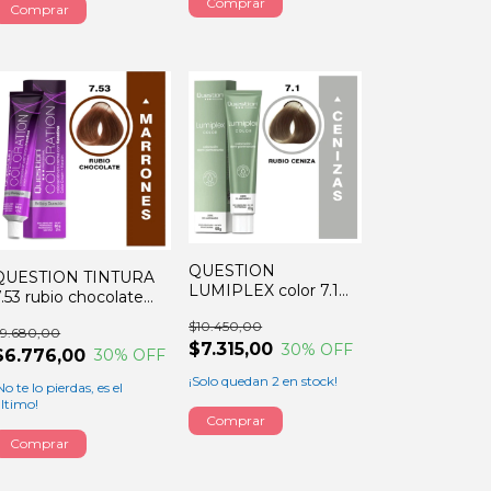
QUESTION
QUESTION TINTURA
LUMIPLEX color 7.1
7.53 rubio chocolate
rubio ceniza 60GRS
60GRS
$10.450,00
$9.680,00
$7.315,00
30
% OFF
$6.776,00
30
% OFF
¡Solo quedan
2
en stock!
No te lo pierdas, es el
ltimo!