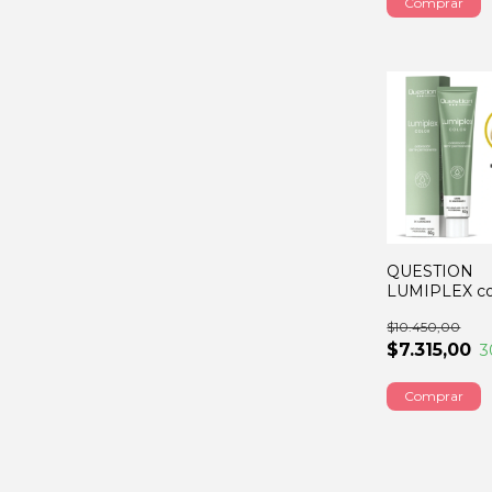
QUESTION
LUMIPLEX col
rubio extra cl
$10.450,00
dorado beig
$7.315,00
3