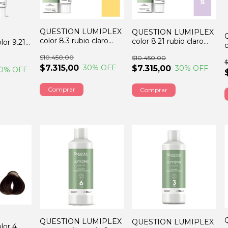
QUESTION LUMIPLEX
QUESTION LUMIPLEX
color 8.3 rubio claro
color 8.21 rubio claro
or 9.21
dorado 60GRS
MALVA CENIZA 60GRS
ro malva
$10.450,00
$10.450,00
S
$
$7.315,00
30
% OFF
$7.315,00
30
% OFF
0
% OFF
QUESTION LUMIPLEX
QUESTION LUMIPLEX
lor 4