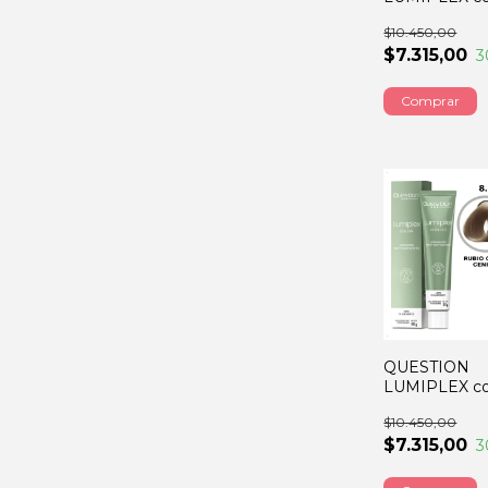
castaño 60G
$10.450,00
$7.315,00
3
QUESTION
LUMIPLEX col
rubio claro ce
$10.450,00
60GRS
$7.315,00
3