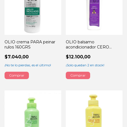
OLIO crema PARA peinar
OLIO balsamo
rulos 160GRS
acondicionador CERO
volumen 420ML
$7.040,00
$12.100,00
¡No te lo pierdas, es el último!
¡Solo quedan
2
en stock!