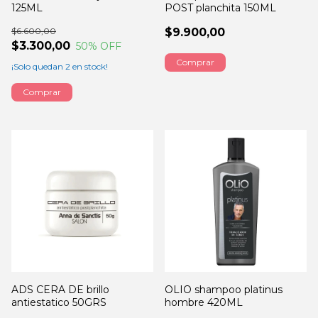
125ML
POST planchita 150ML
$6.600,00
$9.900,00
$3.300,00
50
% OFF
¡Solo quedan
2
en stock!
ADS CERA DE brillo
OLIO shampoo platinus
antiestatico 50GRS
hombre 420ML