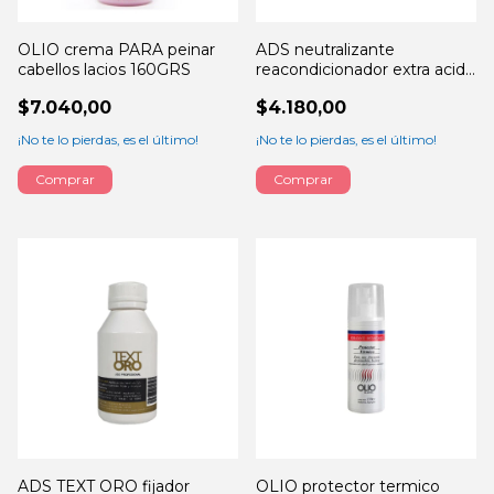
OLIO crema PARA peinar
ADS neutralizante
cabellos lacios 160GRS
reacondicionador extra acido
125ML
$7.040,00
$4.180,00
¡No te lo pierdas, es el último!
¡No te lo pierdas, es el último!
ADS TEXT ORO fijador
OLIO protector termico