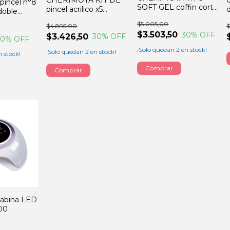
incel n°8
SOFT GEL coffin corto
pincel acrilico x5
doble
x120 piezas
unidades
$5.005,00
$4.895,00
$
$3.503,50
30
% OFF
$3.426,50
30
% OFF
30
% OFF
¡Solo quedan
2
en stock!
¡Solo quedan
2
en stock!
 stock!
abina LED
00