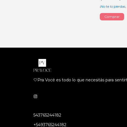
¡No te lo pierdas,
🤍Pra Vocé es todo lo que necesitás para sentir
543765244182
+5493765244182