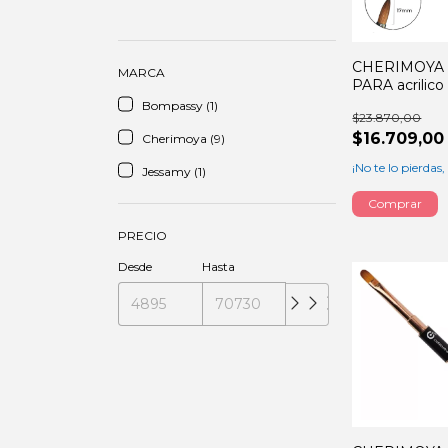
CHERIMOYA p
MARCA
PARA acrilico
Bompassy (1)
$23.870,00
$16.709,00
Cherimoya (9)
¡No te lo pierdas,
Jessamy (1)
PRECIO
Desde
Hasta