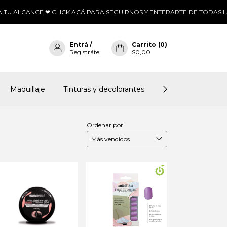
U ALCANCE ❤ CLICK ACÁ PARA SEGUIRNOS Y ENTERARTE DE TODAS LA
Entrá
/
Carrito
(
0
)
Registráte
$0,00
Maquillaje
Tinturas y decolorantes
Insumos para man
Ordenar por