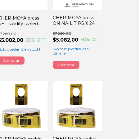
CHERIMOYA press
CHERIMOYA press
ON NAIL TIPS X 24
EL solidity uv/led
unidades
10GRS
$7.260,00
7.260,00
$5.082,00
30
% OFF
$5.082,00
30
% OFF
¡No te lo pierdas, es el
Solo quedan
2
en stock!
último!
Comprar
CHERIMOYA molde