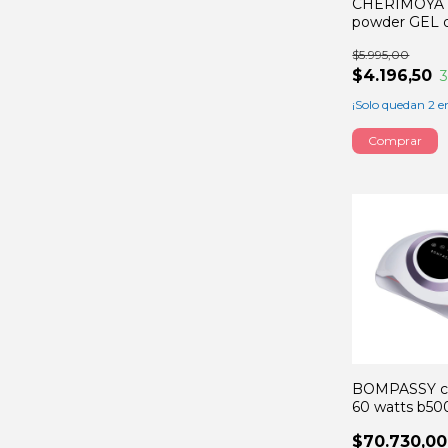
CHERIMOYA p
powder GEL 
punta
$5.995,00
$4.196,50
¡Solo quedan
2
en
BOMPASSY c
60 watts b50
$70.730,00