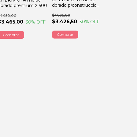
CHERIMOYA molde
dorado p/construccion
dorado premium X 500
X 500
$4.895,00
4.950,00
$3.426,50
30
% OFF
$3.465,00
30
% OFF