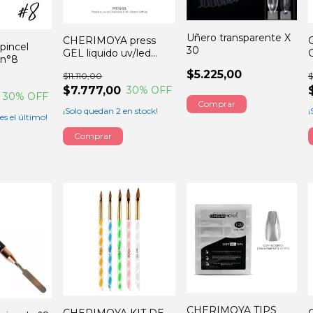
Uñero transparente X
CHERIMOYA press
incel
30
GEL liquido uv/led
G
 n°8
15ML
$5.225,00
$11.110,00
$
$7.777,00
30
% OFF
30
% OFF
¡Solo quedan
2
en stock!
¡
 es el último!
CHERIMOYA TIPS
CHERIMOYA KIT DE