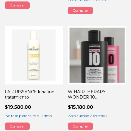
Comprar
Comprar
LA PUISSANCE këratine
W HAIRTHERAPY
tratamiento
WONDER 10
acondicionador 300ml
$19.580,00
$15.180,00
¡No te lo pierdas, es el último!
¡Solo quedan
2
en stock!
Comprar