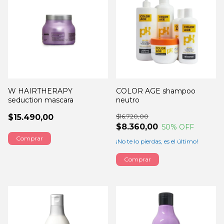
W HAIRTHERAPY
COLOR AGE shampoo
seduction mascara
neutro
$15.490,00
$16.720,00
$8.360,00
50
% OFF
Comprar
¡No te lo pierdas, es el último!
Comprar