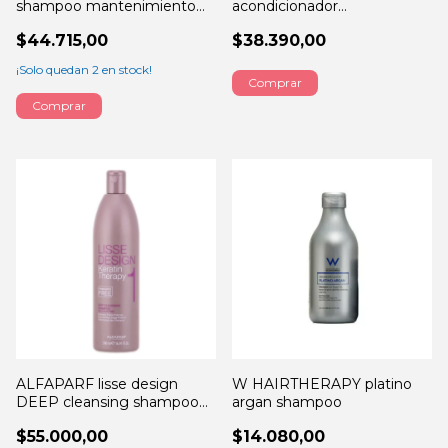
shampoo mantenimiento
acondicionador
250ML
mantenimiento 250ML
$44.715,00
$38.390,00
¡Solo quedan
2
en stock!
ALFAPARF lisse design
W HAIRTHERAPY platino
DEEP cleansing shampoo
argan shampoo
500ML
$55.000,00
$14.080,00