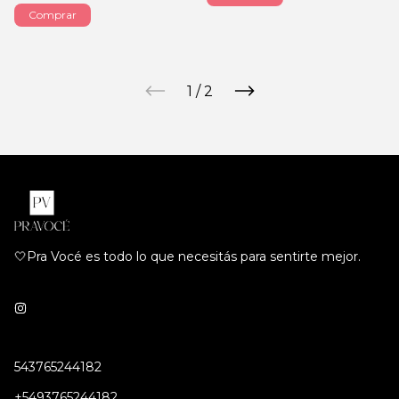
Comprar
1
/
2
🤍Pra Vocé es todo lo que necesitás para sentirte mejor.
543765244182
+5493765244182