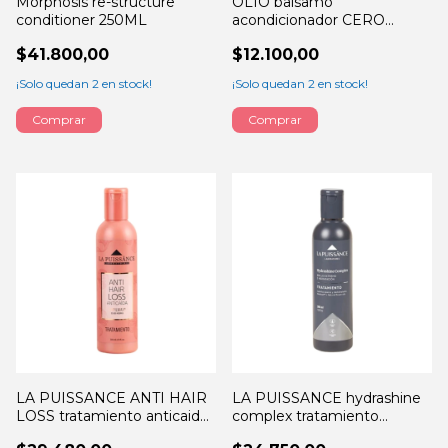
Morphosis re-structure
OLIO balsamo
conditioner 250ML
acondicionador CERO
volumen 420ML
$41.800,00
$12.100,00
¡Solo quedan
2
en stock!
¡Solo quedan
2
en stock!
LA PUISSANCE ANTI HAIR
LA PUISSANCE hydrashine
LOSS tratamiento anticaida
complex tratamiento
300ML
300ML