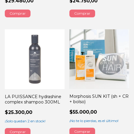
$29.480,00
$24.750,00
Morphosis SUN KIT (sh + CR
LA PUISSANCE hydrashine
+ bolso)
complex shampoo 300ML
$55.000,00
$25.300,00
¡No te lo pierdas, es el último!
¡Solo quedan
2
en stock!