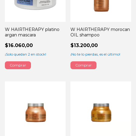
W HAIRTHERAPY platino
W HAIRTHERAPY morocan
argan mascara
OIL shampoo
$16.060,00
$13.200,00
¡Solo quedan
2
en stock!
¡No te lo pierdas, es el último!
Comprar
Comprar