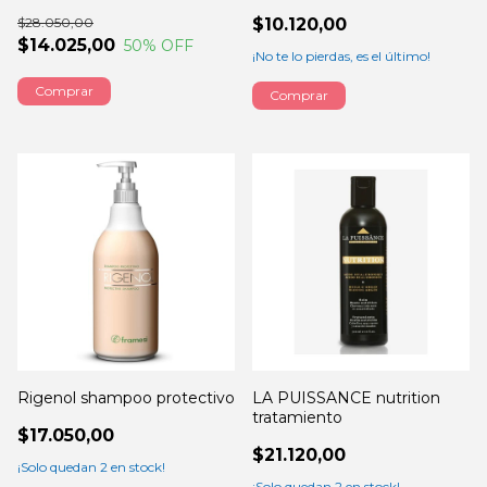
5000ML
$28.050,00
$10.120,00
$14.025,00
50
% OFF
¡No te lo pierdas, es el último!
Comprar
Rigenol shampoo protectivo
LA PUISSANCE nutrition
tratamiento
$17.050,00
$21.120,00
¡Solo quedan
2
en stock!
¡Solo quedan
2
en stock!